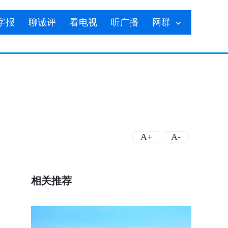
字报
聊诚评
看电视
听广播
网群
A+
A-
相关推荐