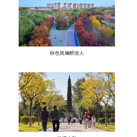
秋色斑斓醉游人