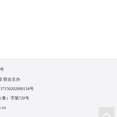
书
室 联合主办
150202000134号
鲁）字第720号
.cn