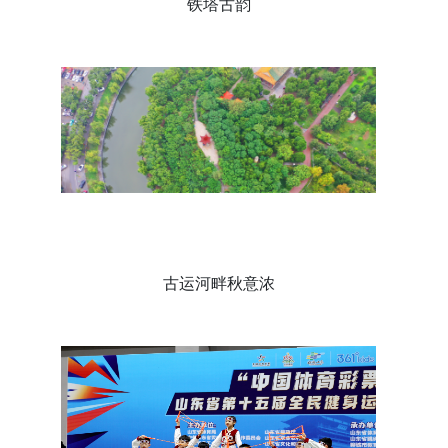
铁塔古韵
古运河畔秋意浓