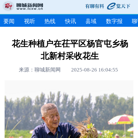
要闻
视听
热线
快讯
县域
数字报
聊
花生种植户在茌平区杨官屯乡杨
北新村采收花生
来源：聊城新闻网 2025-08-26 16:04:55