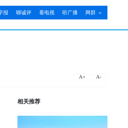
字报
聊诚评
看电视
听广播
网群
A+
A-
相关推荐