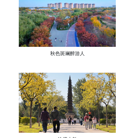
秋色斑斓醉游人