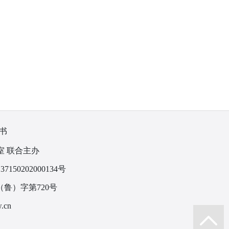
书
室 联合主办
150202000134号
鲁）字第720号
.cn