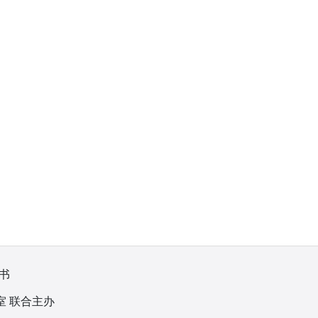
书
室 联合主办