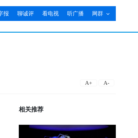
字报
聊诚评
看电视
听广播
网群
A+
A-
相关推荐