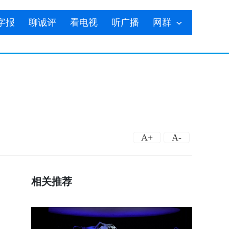
字报
聊诚评
看电视
听广播
网群
A+
A-
相关推荐