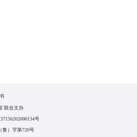
书
室 联合主办
150202000134号
鲁）字第720号