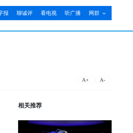
字报
聊诚评
看电视
听广播
网群
A+
A-
相关推荐