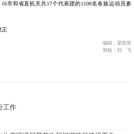
，16市和省直机关共17个代表团的1100名各族运动员参
建正
编辑：梁营营
审核：刘 飞
行工作