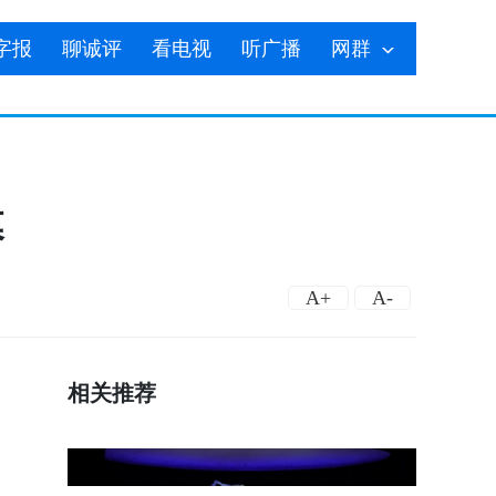
字报
聊诚评
看电视
听广播
网群
幕
A+
A-
相关推荐