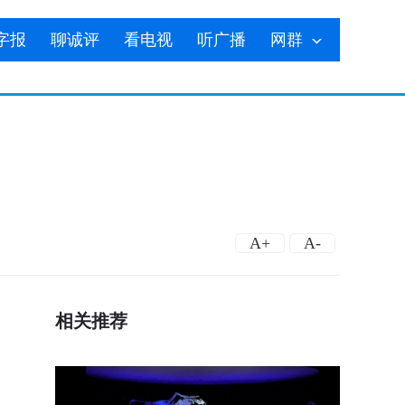
字报
聊诚评
看电视
听广播
网群
A+
A-
相关推荐