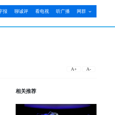
字报
聊诚评
看电视
听广播
网群
A+
A-
相关推荐