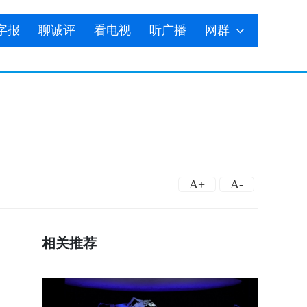
字报
聊诚评
看电视
听广播
网群
A+
A-
相关推荐