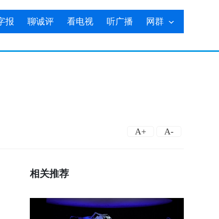
字报
聊诚评
看电视
听广播
网群
A+
A-
相关推荐