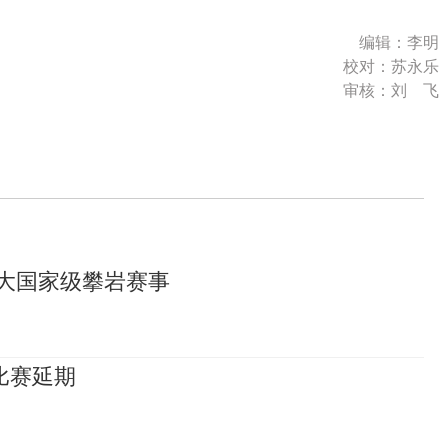
编辑：李明
校对：苏永乐
审核：刘 飞
两大国家级攀岩赛事
比赛延期