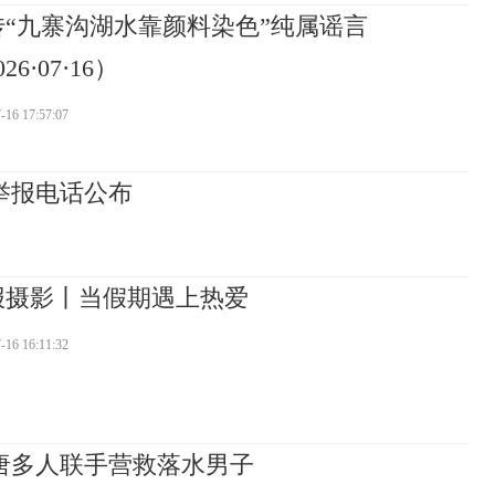
传“九寨沟湖水靠颜料染色”纯属谣言
26·07·16）
-16 17:57:07
督举报电话公布
报摄影丨当假期遇上热爱
-16 16:11:32
唐多人联手营救落水男子