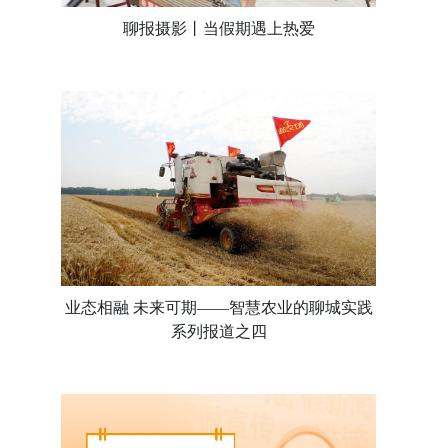
聊报摄影丨当假期遇上热爱
业态相融 未来可期——智慧农业的聊城实践
系列报道之四