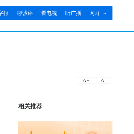
字报
聊诚评
看电视
听广播
网群
A+
A-
相关推荐