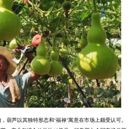
葫芦以其独特形态和‘福禄’寓意在市场上颇受认可。