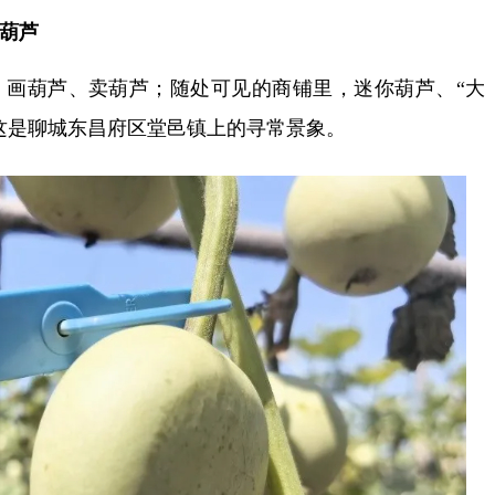
葫芦
葫芦、卖葫芦；随处可见的商铺里，迷你葫芦、“大
这是聊城东昌府区堂邑镇上的寻常景象。