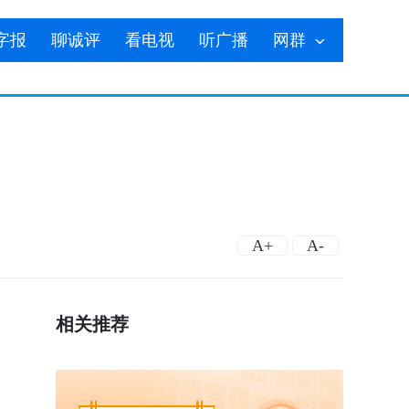
字报
聊诚评
看电视
听广播
网群
A+
A-
相关推荐