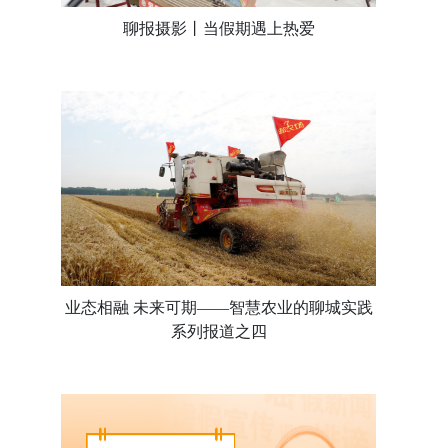
聊报摄影丨当假期遇上热爱
业态相融 未来可期——智慧农业的聊城实践
系列报道之四