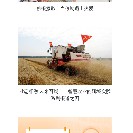
聊报摄影丨当假期遇上热爱
业态相融 未来可期——智慧农业的聊城实践
系列报道之四