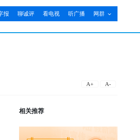
字报
聊诚评
看电视
听广播
网群
A+
A-
相关推荐