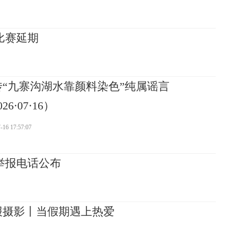
比赛延期
传“九寨沟湖水靠颜料染色”纯属谣言
26·07·16）
-16 17:57:07
督举报电话公布
报摄影丨当假期遇上热爱