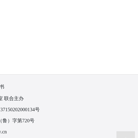
书
室 联合主办
150202000134号
鲁）字第720号
.cn