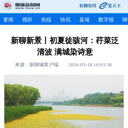
要闻
视听
热线
快讯
县域
数字报
聊
新聊新景丨初夏徒骇河：荇菜泛
清波 满城染诗意
来源：新聊城客户端 2026-05-18 16:03:38