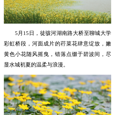
5月15日，徒骇河湖南路大桥至聊城大学
彩虹桥段，河面成片的荇菜花肆意绽放，嫩
黄色小花随风摇曳，错落点缀于碧波间，尽
显水城初夏的温柔与浪漫。