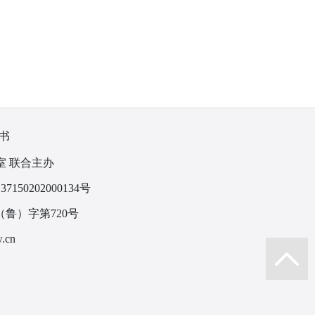
书
室 联合主办
150202000134号
鲁）字第720号
.cn