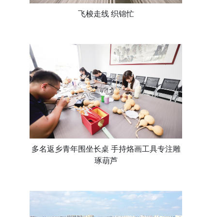
飞梭走线 织锦忙
多名返乡青年围坐长桌 手持烙画工具专注雕
琢葫芦