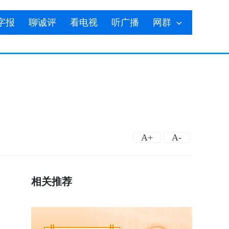
字报
聊诚评
看电视
听广播
网群
A+
A-
相关推荐