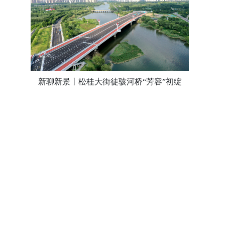
新聊新景丨松桂大街徒骇河桥“芳容”初绽