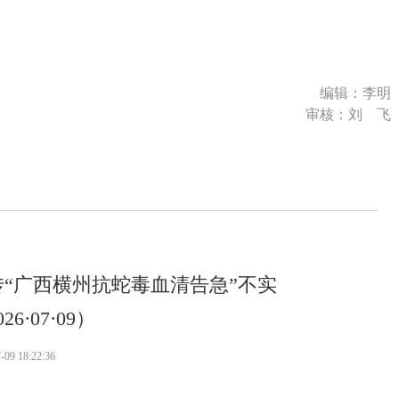
编辑：李明
审核：刘 飞
传“广西横州抗蛇毒血清告急”不实
26·07·09）
-09 18:22:36