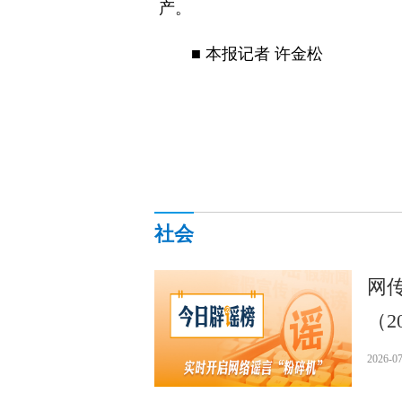
产。
■ 本报记者 许金松
社会
网
（20
2026-07