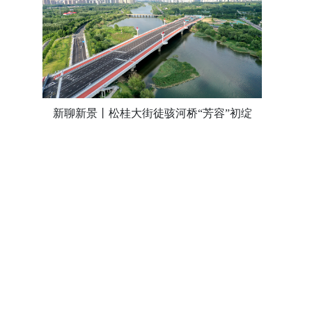
新聊新景丨松桂大街徒骇河桥“芳容”初绽