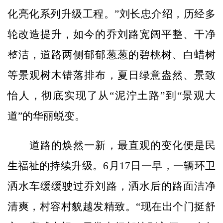
化亮化系列升级工程。”刘长忠介绍，历经多
轮改造提升，如今的乔刘路宽阔平整、干净
整洁，道路两侧郁郁葱葱的碧桃树、白蜡树
等景观树木错落排布，夏日绿意盎然、景致
怡人，彻底实现了从“泥泞土路”到“景观大
道”的华丽蜕变。
道路的焕然一新，最直观的变化便是民
生福祉的持续升级。6月17日一早，一辆环卫
洒水车缓缓驶过乔刘路，洒水后的路面洁净
清爽，村容村貌越发精致。“现在出个门挺舒