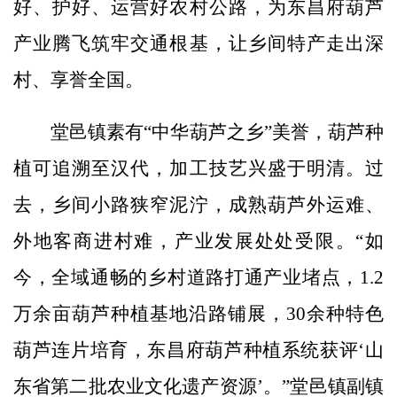
好、护好、运营好农村公路，为东昌府葫芦
产业腾飞筑牢交通根基，让乡间特产走出深
村、享誉全国。
堂邑镇素有“中华葫芦之乡”美誉，葫芦种
植可追溯至汉代，加工技艺兴盛于明清。过
去，乡间小路狭窄泥泞，成熟葫芦外运难、
外地客商进村难，产业发展处处受限。“如
今，全域通畅的乡村道路打通产业堵点，1.2
万余亩葫芦种植基地沿路铺展，30余种特色
葫芦连片培育，东昌府葫芦种植系统获评‘山
东省第二批农业文化遗产资源’。”堂邑镇副镇