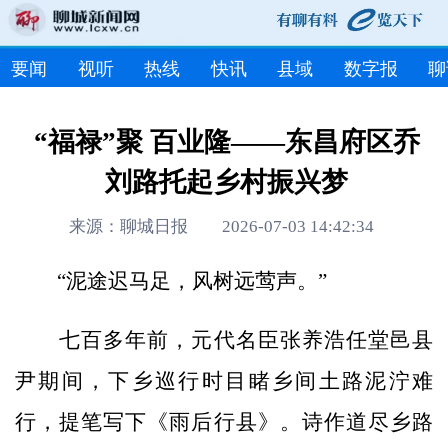
要闻
视听
热线
快讯
县域
数字报
聊
“福禄”聚 百业隆——东昌府区乔
刘路托起乡村振兴梦
来源：聊城日报 2026-07-03 14:42:34
“泥途迟马足，风树远莺声。”
七百多年前，元代名臣张养浩任堂邑县
尹期间，下乡巡行时目睹乡间土路泥泞难
行，提笔写下《雨后行县》。诗作道尽乡路