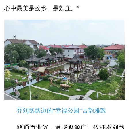
心中最美是故乡、是刘庄。”
乔刘路路边的“幸福公园”古韵雅致
路通百业兴，道畅财源广。依托乔刘路