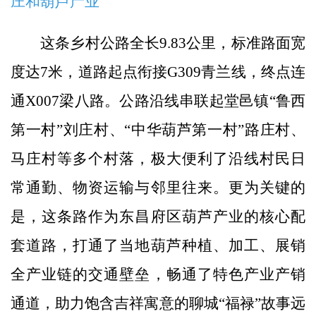
庄和葫芦产业
这条乡村公路全长9.83公里，标准路面宽
度达7米，道路起点衔接G309青兰线，终点连
通X007梁八路。公路沿线串联起堂邑镇“鲁西
第一村”刘庄村、“中华葫芦第一村”路庄村、
马庄村等多个村落，极大便利了沿线村民日
常通勤、物资运输与邻里往来。更为关键的
是，这条路作为东昌府区葫芦产业的核心配
套道路，打通了当地葫芦种植、加工、展销
全产业链的交通壁垒，畅通了特色产业产销
通道，助力饱含吉祥寓意的聊城“福禄”故事远