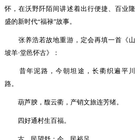
怀，在沃野阡陌间讲述着出行便捷、百业隆
盛的新时代“福禄”故事。
张养浩若故地重游，定会再填一首《山
坡羊·堂邑怀古》：
昔年泥路，今朝坦途，长衢织遍平川
路。
葫芦腴，馥云衢，产销文旅连芳绪。
四好通村生百福。
古，民望舒；今，民裕足。