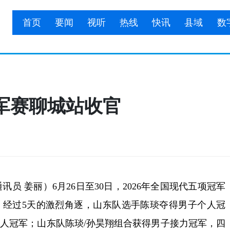
首页
要闻
视听
热线
快讯
县域
数
冠军赛聊城站收官
员 姜丽）6月26日至30日，2026年全国现代五项冠军
。经过5天的激烈角逐，山东队选手陈琰夺得男子个人冠
人冠军；山东队陈琰/孙昊翔组合获得男子接力冠军，四