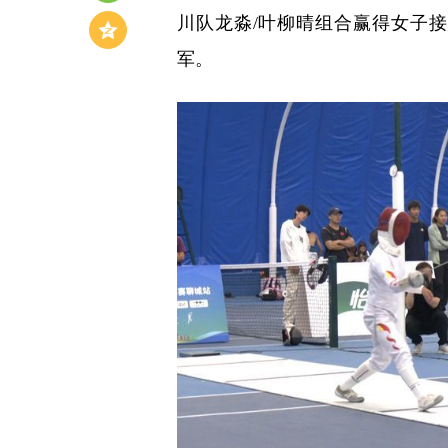
川队龙淼/叶柳晴组合赢得女子
军。