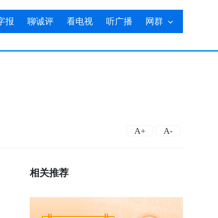
字报
聊诚评
看电视
听广播
网群
A+
A-
相关推荐