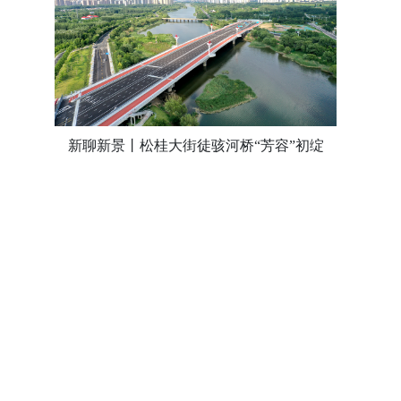
新聊新景丨松桂大街徒骇河桥“芳容”初绽