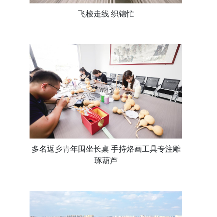
飞梭走线 织锦忙
多名返乡青年围坐长桌 手持烙画工具专注雕
琢葫芦