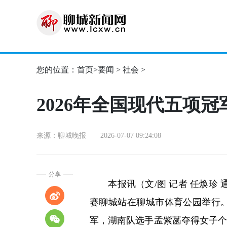
您的位置：
首页
>
要闻
>
社会
>
2026年全国现代五项
来源：聊城晚报 2026-07-07 09:24:08
分享
本报讯（文/图 记者 任焕珍 通讯
赛聊城站在聊城市体育公园举行
军，湖南队选手孟紫菡夺得女子个