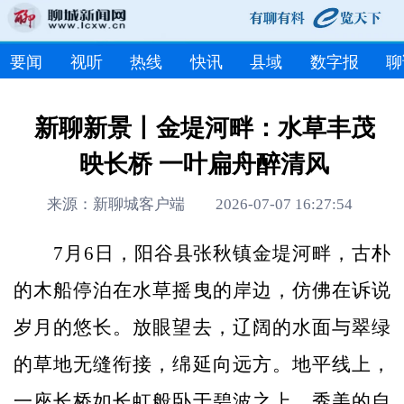
要闻
视听
热线
快讯
县域
数字报
聊
新聊新景丨金堤河畔：水草丰茂
映长桥 一叶扁舟醉清风
来源：新聊城客户端 2026-07-07 16:27:54
7月6日，阳谷县张秋镇金堤河畔，古朴
的木船停泊在水草摇曳的岸边，仿佛在诉说
岁月的悠长。放眼望去，辽阔的水面与翠绿
的草地无缝衔接，绵延向远方。地平线上，
一座长桥如长虹般卧于碧波之上，秀美的自