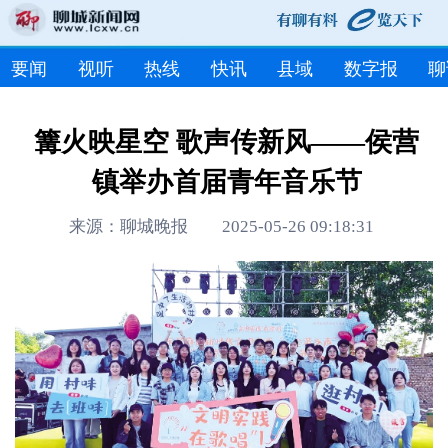
要闻
视听
热线
快讯
县域
数字报
聊
篝火映星空 歌声传新风——侯营
镇举办首届青年音乐节
来源：聊城晚报 2025-05-26 09:18:31