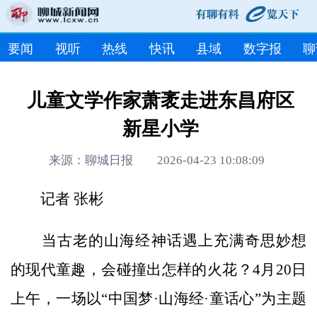
要闻
视听
热线
快讯
县域
数字报
聊
儿童文学作家萧袤走进东昌府区
新星小学
来源：聊城日报 2026-04-23 10:08:09
记者 张彬
当古老的山海经神话遇上充满奇思妙想
的现代童趣，会碰撞出怎样的火花？4月20日
上午，一场以“中国梦·山海经·童话心”为主题