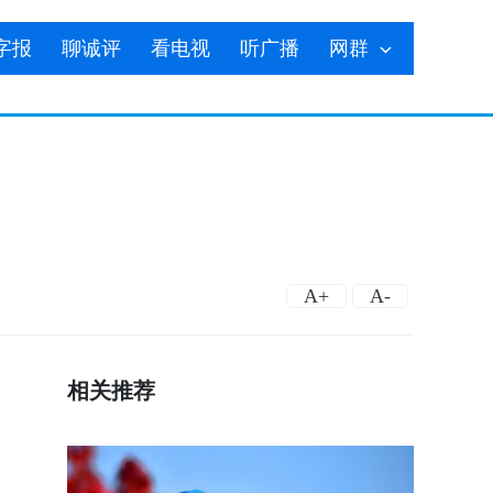
字报
聊诚评
看电视
听广播
网群
A+
A-
相关推荐