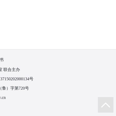
书
室 联合主办
150202000134号
鲁）字第720号
.cn