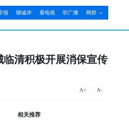
字报
聊诚评
看电视
听广播
网群
聊城临清积极开展消保宣传
A+
A-
相关推荐