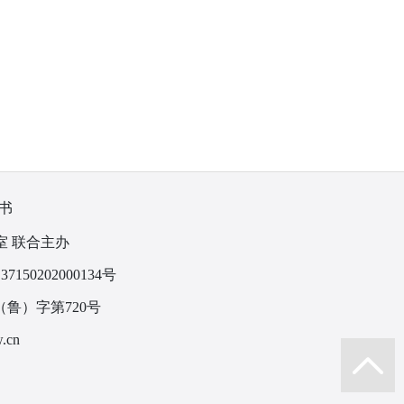
书
室 联合主办
150202000134号
鲁）字第720号
.cn