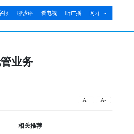
字报
聊诚评
看电视
听广播
网群
托管业务
A+
A-
相关推荐