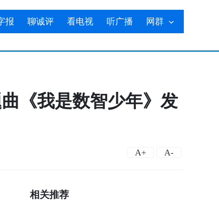
字报
聊诚评
看电视
听广播
网群
题曲《我是数智少年》发
A+
A-
相关推荐