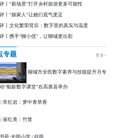
评丨“新场景”打开乡村旅游更多可能性
评丨“娘家人”让她们底气更足
评丨文化繁荣背后：数字里的真实与温度
评丨携手“聊小优”，让聊城更出彩
点专题
更多+
聊城市全民数字素养与技能提升月专
动“银龄数字课堂”在高唐县举办
 | 常红岩：梦中青草香
 | 崔红美：竹筐
书苑·光明小学 | 赵雨