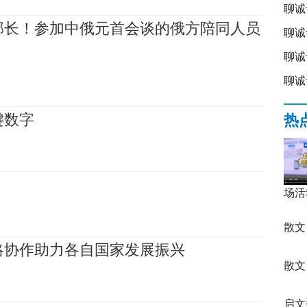
聊诚
部长！参加中俄元首会谈的俄方陪同人员
聊诚
聊诚
聊诚
键数字
热
场活
散文
略协作助力各自国家发展振兴
散文
启文