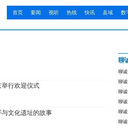
首页
要闻
视听
热线
快讯
县域
数
聊
聊诚
聊诚
京举行欢迎仪式
聊诚
聊诚
平与文化遗址的故事
聊诚
聊诚