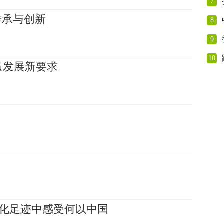
7
传承与创新
8
9
10
量发展新要求
文化足迹中感受何以中国