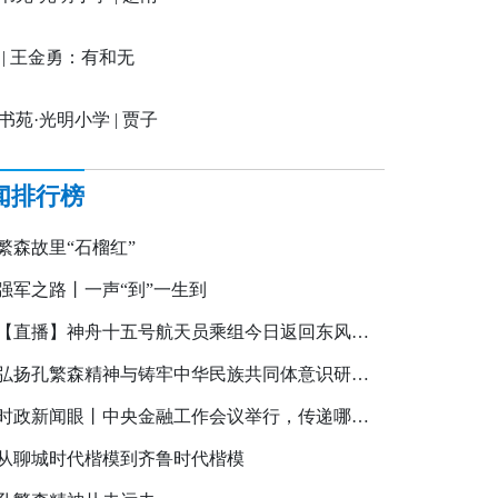
我的心爱之物
 | 王金勇：有和无
书苑·光明小学 | 贾子
我那“神奇”的数学老师
闻排行榜
繁森故里“石榴红”
强军之路丨一声“到”一生到
【直播】神舟十五号航天员乘组今日返回东风着陆场
弘扬孔繁森精神与铸牢中华民族共同体意识研讨会在我市举行
时政新闻眼丨中央金融工作会议举行，传递哪些重要信息？
从聊城时代楷模到齐鲁时代楷模