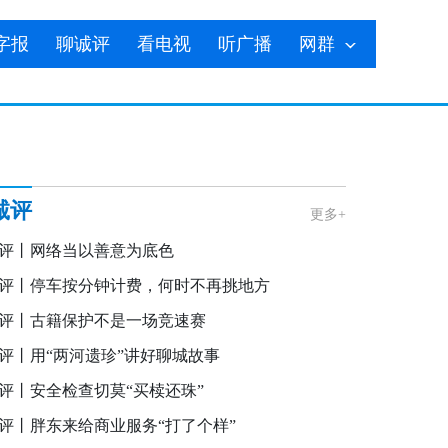
字报
聊诚评
看电视
听广播
网群
诚评
更多+
评丨网络当以善意为底色
评丨停车按分钟计费，何时不再挑地方
评丨古籍保护不是一场竞速赛
评丨用“两河遗珍”讲好聊城故事
评丨安全检查切莫“买椟还珠”
评丨胖东来给商业服务“打了个样”