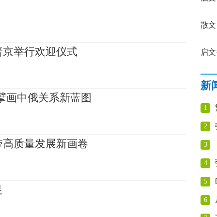
凝：
散文
普京举行欢迎仪式
启文
媛：
新
擘画中俄关系新蓝图
1
2
带高质量发展新画卷
3
4
5
足
6