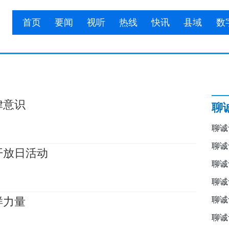
首页
要闻
视听
热线
快讯
县域
数
律意识
聊
聊诚
聊诚
开放日活动
聊诚
聊诚
样力量
聊诚
聊诚