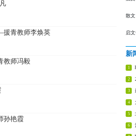
凡
凝：
散文
—援青教师李焕英
启文
媛：
新
青教师冯毅
1
2
霞
3
4
5
师孙艳霞
6