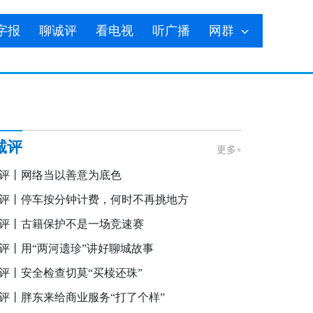
字报
聊诚评
看电视
听广播
网群
诚评
更多+
评丨网络当以善意为底色
评丨停车按分钟计费，何时不再挑地方
评丨古籍保护不是一场竞速赛
评丨用“两河遗珍”讲好聊城故事
评丨安全检查切莫“买椟还珠”
评丨胖东来给商业服务“打了个样”