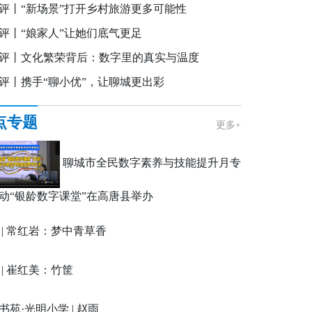
评丨“新场景”打开乡村旅游更多可能性
评丨“娘家人”让她们底气更足
评丨文化繁荣背后：数字里的真实与温度
评丨携手“聊小优”，让聊城更出彩
点专题
更多+
聊城市全民数字素养与技能提升月专
动“银龄数字课堂”在高唐县举办
 | 常红岩：梦中青草香
 | 崔红美：竹筐
书苑·光明小学 | 赵雨