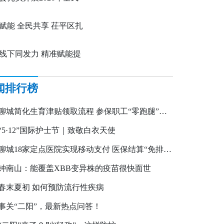
能提升月活动亮点纷呈
素养与技能提升月系列
赋能 全民共享 茌平区扎
展2026年全民数字素养
线下同发力 精准赋能提
能提升月活动
——度假区多措并举筑
闻排行榜
民数字安全屏障
聊城简化生育津贴领取流程 参保职工“零跑腿”即可申领
“5·12”国际护士节｜致敬白衣天使
聊城18家定点医院实现移动支付 医保结算“免排队”“手机秒付”
钟南山：能覆盖XBB变异株的疫苗很快面世
春末夏初 如何预防流行性疾病
事关“二阳”，最新热点问答！