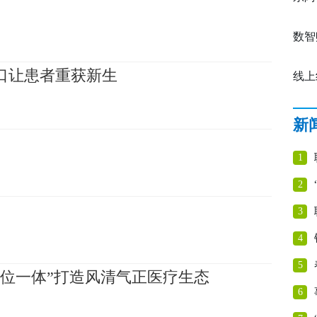
与技
数字
数智
口让患者重获新生
活动
实开
线上
与技
素养
新
牢全
1
2
3
4
5
三位一体”打造风清气正医疗生态
6