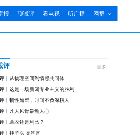
字报
聊诚评
看电视
听广播
网群
诚评
更多+
评丨从物理空间到情感共同体
评丨这是一场新闻专业主义的胜利
评丨韧性如犁，时间不负深耕人
评丨凡人风骨最动人心
评丨助农还是利己？
评丨挂羊头 卖狗肉