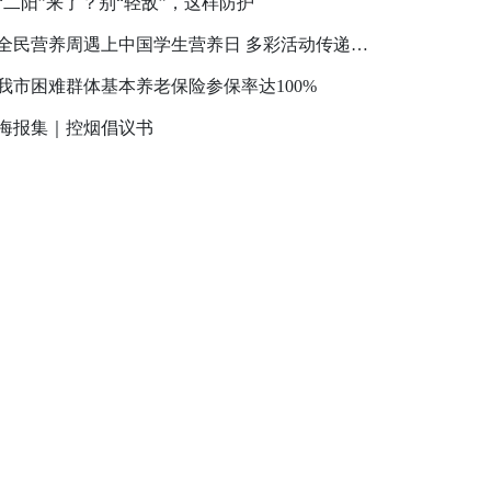
“二阳”来了？别“轻敌”，这样防护
全民营养周遇上中国学生营养日 多彩活动传递健康理念
我市困难群体基本养老保险参保率达100%
海报集｜控烟倡议书