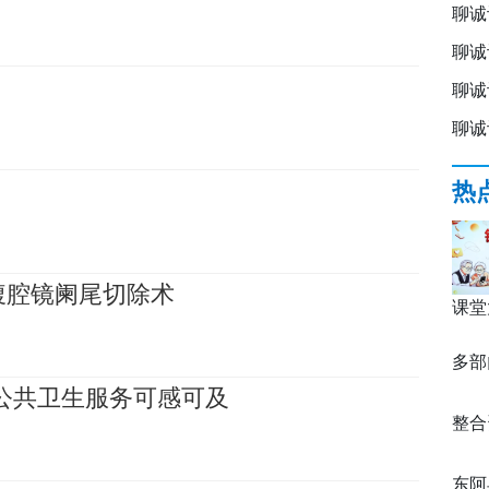
聊诚
聊诚
聊诚
聊诚
热
腹腔镜阑尾切除术
课堂
多部
公共卫生服务可感可及
实开
整合
技能
提升
东阿