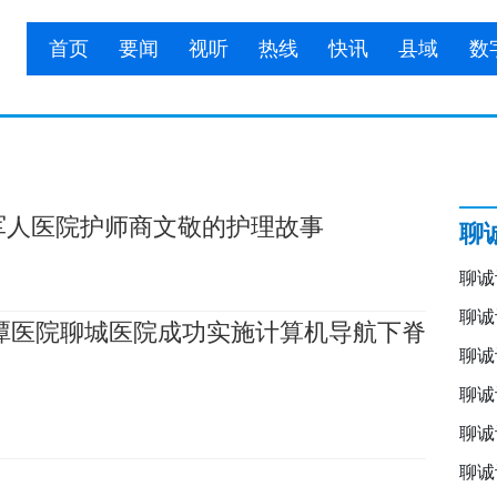
首页
要闻
视听
热线
快讯
县域
数
军人医院护师商文敬的护理故事
聊
聊诚
聊诚
水潭医院聊城医院成功实施计算机导航下脊
聊诚
聊诚
聊诚
聊诚