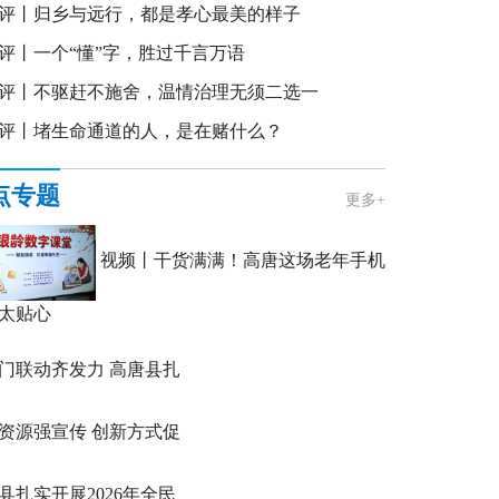
评丨归乡与远行，都是孝心最美的样子
评丨一个“懂”字，胜过千言万语
评丨不驱赶不施舍，温情治理无须二选一
评丨堵生命通道的人，是在赌什么？
点专题
更多+
视频丨干货满满！高唐这场老年手机
太贴心
门联动齐发力 高唐县扎
展2026全民数字素养与
资源强宣传 创新方式促
提升月活动
 东昌府区全民数字素养
县扎实开展2026年全民