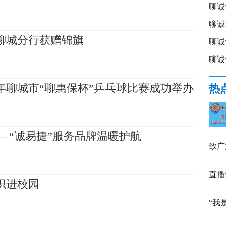
聊诚
聊诚
聊城分行获赠锦旗
聊诚
聊诚
年聊城市“聊惠保杯”乒乓球比赛成功举办‌
热
—“诚易捷”服务品牌温暖护航
致广
直播
识进校园
题课
“我