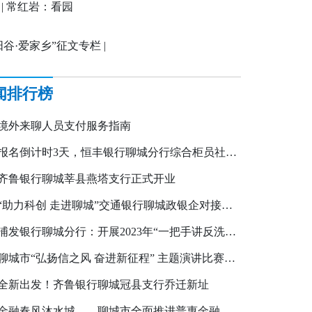
开始啦
 | 常红岩：看园
阳谷·爱家乡”征文专栏 |
刚：热土焕新颜，阳谷
闻排行榜
飞
境外来聊人员支付服务指南
报名倒计时3天，恒丰银行聊城分行综合柜员社会招聘即将截止
齐鲁银行聊城莘县燕塔支行正式开业
“助力科创 走进聊城”交通银行聊城政银企对接会召开
浦发银行聊城分行：开展2023年“一把手讲反洗钱”专题培训
聊城市“弘扬信之风 奋进新征程” 主题演讲比赛活动成功举办
全新出发！齐鲁银行聊城冠县支行乔迁新址
金融春风沐水城——聊城市全面推进普惠金融纪实