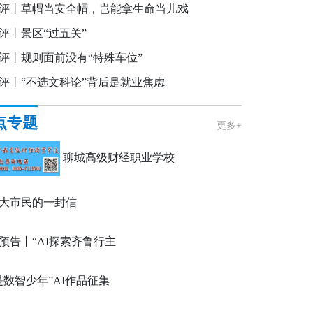
评丨草帽当安全帽，岂能拿生命当儿戏
评丨景区“过五关”
评丨规则面前没有“特殊车位”
评丨“不选文科论”背后是就业焦虑
点专题
更多+
聊城高级财经职业学校
大市民的一封信
预告丨“AI探索齐鲁行主
”淄博站，开讲啦！
是数智少年”AI作品征集