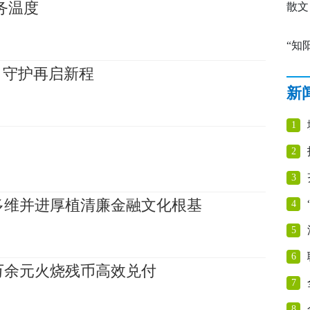
务温度
活动
散文
“知
，守护再启新程
李学
新
展腾
1
2
3
行多维并进厚植清廉金融文化根基
4
5
6
万余元火烧残币高效兑付
7
8