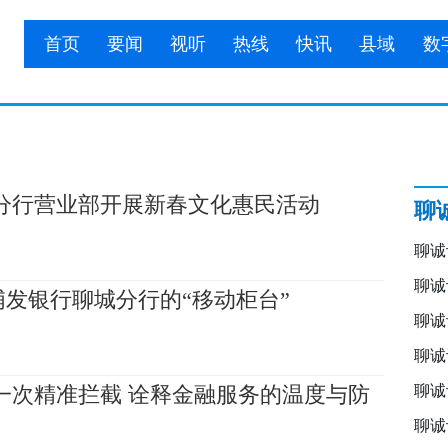
首页
要闻
视听
热线
快讯
县域
数
分行营业部开展新春文化惠民活动
聊
聊诚
聊诚
发银行聊城分行的“移动柜台”
聊诚
聊诚
一次精准拦截 诠释金融服务的温度与防
聊诚
聊诚