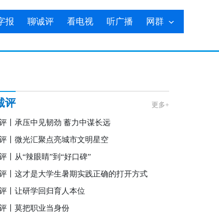
字报
聊诚评
看电视
听广播
网群
诚评
更多+
评丨承压中见韧劲 蓄力中谋长远
评丨微光汇聚点亮城市文明星空
评丨从“辣眼睛”到“好口碑”
评丨这才是大学生暑期实践正确的打开方式
评丨让研学回归育人本位
评丨莫把职业当身份