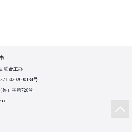
书
室 联合主办
150202000134号
鲁）字第720号
.cn